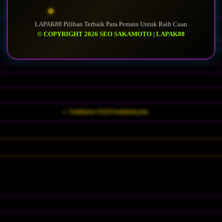
LAPAK88 Pilihan Terbaik Para Pemain Untuk Raih Cuan
© COPYRIGHT 2026 SEO SAKAMOTO | LAPAK88
+ TAMBAH PERTANDINGAN