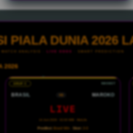
I PIALA DUNIA 2026 
MATCH ANALYSIS ·
LIVE ODDS
· SMART PREDICTION
A 2026
GRUP C
BRASIL
MAROKO
VS
LIVE
14 Juni 2026 · 02:00 WIB · MetLife
Prediksi:
Brasil Win ·
Skor:
3-0