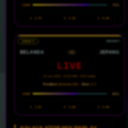
75%
CONF
1
1.75
X
3.50
2
6.50
GRUP F
BELANDA
JEPANG
VS
LIVE
15 Juni 2026 · 03:00 WIB · AT&T Dallas
Prediksi:
Belanda Win ·
Skor:
2-1
65%
CONF
1
1.65
X
3.80
2
5.00
KALKULATOR MIX PARLAY